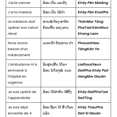
J’ai le cancer
ຂ້ອຍ ເປັນ ມະເຮັງ
Khôy Pén Malèng
J’ai la malaria
ຂ້ອຍ ເປັນ ໄຂ້ປ່າ
Khôy Pén KhaîlPa
Le médecin doit
ທ່ານໝໍ ຕ້ອງ ຜ່າຕັດ
ThànMor Tâng
opérer son calcul
ກ້ອນຫີນ ຂອງ ລາວ
PhaTad KôrnNiuv
rénal
Khang Laov
Nous avons
ພວກເຮົາ ຕ້ອງການ ຢາ
PhouarkHao
besoin d’un
TângKàn Ya
médicament
L’ambulance m’a
ລົດສຸກເສີນ ໄດ້ພາ
LodSoukSeun
emmené à
ຂ້ອຍ ໄປໂຮງໝໍ ດ່ວນ.
DaîlPha Khôy Pail
l’hôpital en
HongMor Douàn
urgence
Je suis opéré de
ຂ້ອຍ ໄດ້ຜ່າຕັດ ໄສ້ຕິ່ງ
Khôy DaîlPhaTad
l’appendicite
SailTìng
Je suis déjà
ຂ້ອຍ ຖືພາ ໄດ້ ສີ່ ເດືອນ
Khôy TheuPha
enceinte de 4
ແລ້ວ
Dail Si Deuàn