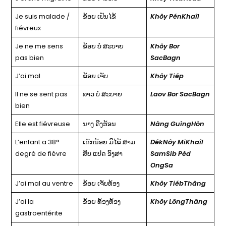
Je suis malade /
ຂ້ອຍ ເປັນໄຂ້
Khôy PénKhaîl
fiévreux
Je ne me sens
ຂ້ອຍ ບໍ່ ສະບາຍ
Khôy Bor
pas bien
SacBagn
J’ai mal
ຂ້ອຍ ເຈັບ
Khôy Tiép
Il ne se sent pas
ລາວ ບໍ່ ສະບາຍ
Laov Bor SacBagn
bien
Elle est fiévreuse
ນາງ ຄີງຮ້ອນ
Nàng GuìngHòn
L’enfant a 38°
ເດັກນ້ອຍ ມີໄຂ້ ສາມ
DékNôy MiKhaîl
degré de fièvre
ສິບ ແປດ ອົງສາ
SamSib Pèd
OngSa
J’ai mal au ventre
ຂ້ອຍ ເຈັບທ້ອງ
Khôy TiébThâng
J’ai la
ຂ້ອຍ ທ້ອງທ້ອງ
Khôy LôngThâng
gastroentérite