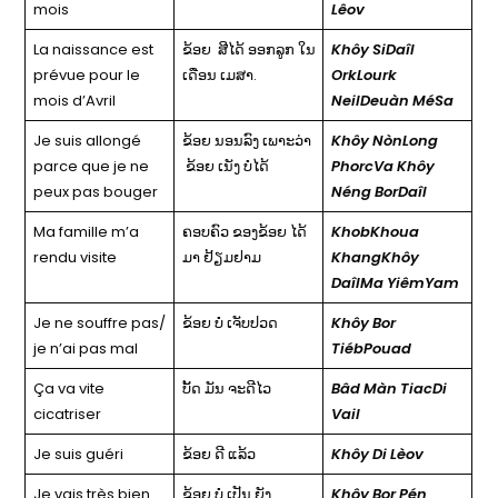
mois
Lêov
La naissance est
ຂ້ອຍ ສີໄດ້ ອອກລູກ ໃນ
Khôy SiDaîl
prévue pour le
ເດືອນ ເມສາ.
OrkLourk
mois d’Avril
NeilDeuàn MéSa
Je suis allongé
ຂ້ອຍ ນອນລົງ ເພາະວ່າ
Khôy NònLong
parce que je ne
ຂ້ອຍ ເນັງ ບໍ່ໄດ້
PhorcVa Khôy
peux pas bouger
Néng BorDaîl
Ma famille m’a
ຄອບຄົວ ຂອງຂ້ອຍ ໄດ້
KhobKhoua
rendu visite
ມາ ຢ້ຽມຢາມ
KhangKhôy
DaîlMa YiêmYam
Je ne souffre pas/
ຂ້ອຍ ບໍ່ ເຈັບປວດ
Khôy Bor
je n’ai pas mal
TiébPouad
Ça va vite
ບັ້ດ ມັນ ຈະດີໄວ
Bâd Màn TiacDi
cicatriser
Vail
Je suis guéri
ຂ້ອຍ ດີ ແລ້ວ
Khôy Di Lèov
Je vais très bien
ຂ້ອຍ ບໍ່ ເປັນ ຍັງ
Khôy Bor Pén