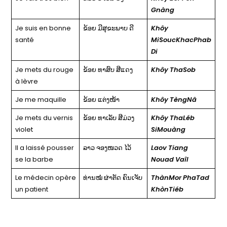
Gnàng
Je suis en bonne
ຂ້ອຍ ມີສຸຂະພາບ ດີ
Khôy
santé
MiSoucKhacPhab
Di
Je mets du rouge
ຂ້ອຍ ທາສົບ ສີແດງ
Khôy ThaSob
à lèvre
Je me maquille
ຂ້ອຍ ແຕ່ງໜ້າ
Khôy TèngNâ
Je mets du vernis
ຂ້ອຍ ທາເລັບ ສີມ່ວງ
Khôy ThaLéb
violet
SiMouàng
Il a laissé pousser
ລາວ ຈອງໜວດ ໄວ້
Laov Tiang
se la barbe
Nouad Vaîl
Le médecin opère
ທ່ານໝໍ ຜ່າຕັດ ຄົນເຈັບ
ThànMor PhaTad
un patient
KhònTiéb