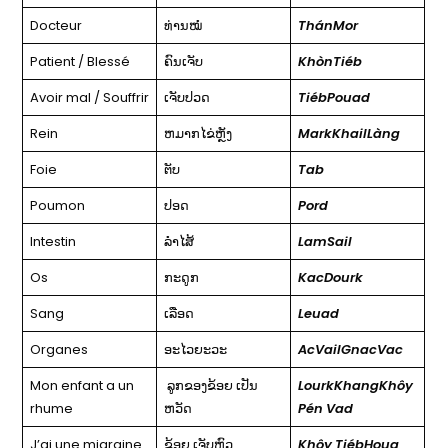
Docteur
ທ່ານໝໍ
ThánMor
Patient / Blessé
ຄົນເຈັບ
KhònTiéb
Avoir mal / Souffrir
ເຈັບປວດ
TiébPouad
Rein
ຫມາກໄຂ່ຫຼັງ
MarkKhailLàng
Foie
ຕັບ
Tab
Poumon
ປອດ
Pord
Intestin
ລຳໄສ້
LamSail
Os
ກະດູກ
KacDourk
Sang
ເລືອດ
Leuad
Organes
ອະໄວຍະວະ
AcVailGnacVac
Mon enfant a un
ລູກຂອງຂ້ອຍ ເປັນ
LourkKhangKhôy
rhume
ຫວັດ
Pén Vad
J’ai une migraine
ຂ້ອຍ ເຈັບຫົວ
Khôy TiébHoua