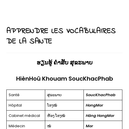
APPRENDRE LES VOCABULAIRES
DE LA SANTE
ຮຽນຮູ້
ຄຳສັບ
ສຸຂະພາບ
HiènHoû Khouam SoucKhacPhab
Santé
ສຸຂະພາບ
SoucKhacPhab
Hôpital
ໂຮງໝໍ
HongMor
Cabinet médical
ຫ້ອງ ໂຮງໝໍ
Hâng HongMor
Médecin
ໝໍ
Mor