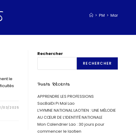
5
>
PM
>
Mar
Rechercher
RECHERCHER
ment le
Posts Récents
ficultés
APPRENDRE LES PROFESSIONS
SacBaïDi Pi Maï Lao
2/03/2025
L’HYMNE NATIONAL LAOTIEN : UNE MÉLODIE
AU CŒUR DE L’IDENTITÉ NATIONALE
Mon Calendrier Lao : 30 jours pour
commencer le laotien