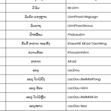
ມີ ລົມ
Mi Lóm
ລົມພັດ ແຮງຫຼາຍ
LómPhad HègLagn
ລົມພາຍຸ
LómPhacGnouc
ຟ້າຫລື້ອມ
PhâLeuâm
ຄືນນີ້ ອາກາດ ຈະແຫ້ງ
KheunNî AKad TiacHèng
ຄວາມຮ້ອນ
KhouamHôrn
ອາກາດ
AKad
ລະດູ
LacDou
ລະດູ ໃບໄມ້ປົ່ງ
LacDou BeilMâilPong
ລະດູ ຮ້ອນ
LacDou Hôrn
ລະດູ ໃບໄມ້ຫຼົ່ນ
LacDou BeilMâilLón
ລະດູໜາວ
LacDou Nao