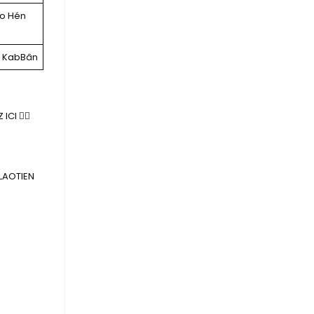
ao Hén
c KabBân
CI 👇🏻
LAOTIEN