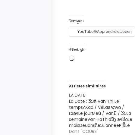
Partager :
YouTube@Apprendrelelaotien
J’aime ça :
Articles similaires
LA DATE
La Date : ວັນ​ທີ່ Van Thi Le
tempsAKad / VéLaອາ​ກາດ /
ເວລາLe jourMeû / Vanມື້​ / ວັນLa
semaineVan HaThidນຶ່ງ ອາ​ທິດLe
moisDeuanເດືອນL'annéePîປີ​Le
nouvel anMeû PîMaïມື້​ປີ ​ໃຫມ່La
Dans "COURS"