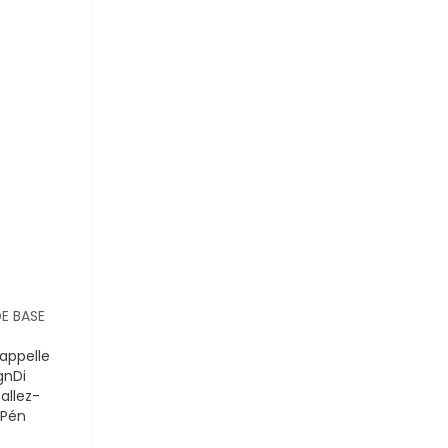
E BASE
’appelle
gnDi
llez-
o Pén
antຂ້ອຍ