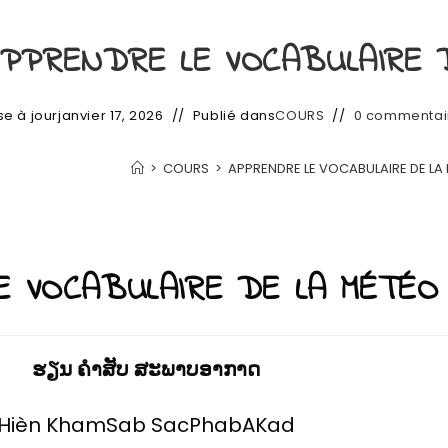
PPRENDRE LE VOCABULAIRE 
se à jour
janvier 17, 2026
Publié dans
COURS
0 commentai
>
COURS
>
APPRENDRE LE VOCABULAIRE DE LA
 VOCABULAIRE DE LA MÉTÉO
ຮຽນ ຄຳສັບ ສະພາບອາກາດ
Hièn KhamSab SacPhabAKad