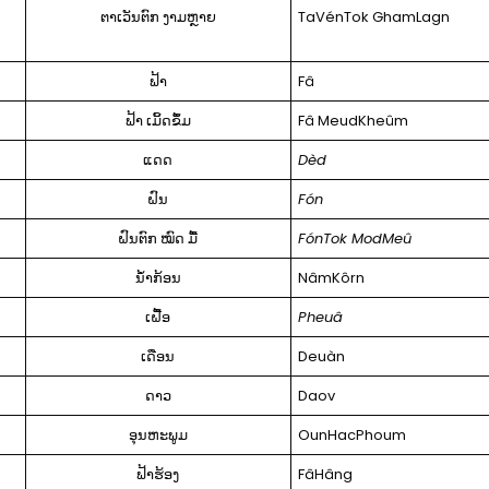
ຕາເວັນຕົກ ງາມຫຼາຍ
TaVénTok GhamLagn
ຟ້າ
Fâ
ຟ້າ ເມິ້ດຂຶ້ມ
Fâ MeudKheûm
ແດດ
Dèd
ຝົນ
Fón
ຝົນຕົກ ໝົດ ມື້
FónTok ModMeû
ນ້ໍາກ້ອນ
NâmKôrn
ເຝື້ອ
Pheuâ
ເດືອນ
Deuàn
ດາວ
Daov
ອຸນ​ຫະ​ພູມ
OunHacPhoum
ຟ້າຮ້ອງ
FâHâng