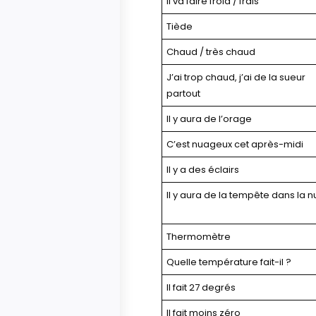
Il va faire froid / frais
Tiède
Chaud / très chaud
J’ai trop chaud, j’ai de la sueur
partout
Il y aura de l’orage
C’est nuageux cet après-midi
Il y a des éclairs
Il y aura de la tempête dans la nu
Thermomètre
Quelle température fait-il ?
Il fait 27 degrés
Il fait moins zéro