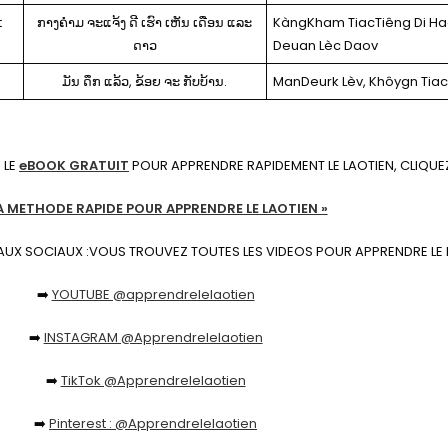
t
ກາງຄຳມ ຈະແຈ້ງ ດີ ເຮົາ ເຫັນ ເດືອນ ແລະ
KàngKham TiacTiêng Di H
ດາວ
Deuan Lèc Daov
ມັນ ດຶກ ແລ້ວ, ຂ້ອຍ ຈະ ກັບບ້ານ.
ManDeurk Lèv, Khôygn Tia
 LE
eBOOK GRATUIT
POUR APPRENDRE RAPIDEMENT LE LAOTIEN, CLIQUEZ I
LA METHODE RAPIDE POUR APPRENDRE LE LAOTIEN »
AUX SOCIAUX :VOUS TROUVEZ TOUTES LES VIDEOS POUR APPRENDRE LE 
➡️
YOUTUBE @apprendrelelaotien
➡️
INSTAGRAM @Apprendrelelaotien
➡️
TikTok @Apprendrelelaotien
➡️
Pinterest : @Apprendrelelaotien