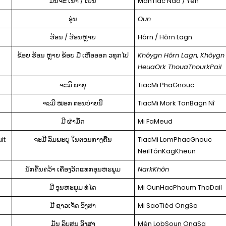
ມັນຈະ ເນົາ / ເຢັນ
ManTiac Nao / Yén
ອຸ່ນ
Oun
ຮ້ອນ / ຮ້ອນຫຼາຍ
Hôrn / Hôrn Lagn
ຂ້ອຍ ຮ້ອນ ຫຼາຍ ຂ້ອຍ ມື່ ເຫື່ອອອກ ວທຸກໄປ
Khôygn Hôrn Lagn,
Khôygn
HeuaOrk ThouaThourkPail
ຈະມີ ພາຍຸ
TiacMi PhaGnouc
ຈະມີ ໝອກ ຕອນບ່າຍນີ້
TiacMi Mork TonBagn Nî
ມີ ຜ່າມຶ້ດ
Mi FaMeud
it
ຈະ​ມີ ​ລົມພະ​ຍຸ​ ໃນ​ຕອນ​ກາງ​ຄືນ​
TiacMi LomPhacGnouc
NeilTónKagKheun
ນັກຄົ້ນຄວ້າ ເຄື່ອງວັດແທກອຸນຫະພູມ
NarkKhôn
ມີ ອຸນ​ຫະ​ພູມ ທໍໄດ
Mi OunHacPhoum ThoDail
ມີ ຊາວເຈັດ ອົງສາ
Mi SaoTiéd OngSa
ມັນ ລົບສູນ ອົງສາ
Mèn LobSoun OngSa