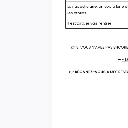
La nuit est claire, on voit la lune e
les étoiles
Il est tard, je vais rentrer
👉 SI VOUS N’AVEZ PAS ENCORE
➡️
« 
👉
ABONNEZ-VOUS
À MES RESE