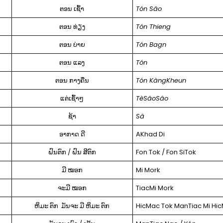
ຕອນ ເຊົ້າ
Tón Sâo
ຕອນ ທ່ຽງ
Tón Thieng
ຕອນ ບ່າຍ
Tón Bagn
ຕອນ ແລງ
Tón
ຕອນ ກາງຄືນ
Tón KàngKheun
ແຕ່ເຊົ້າໆ
TèSâoSâo
ຊ້າ
Sâ
ອາກາດ ດີ
AKhad Di
ຝົນຕົກ / ຝົນ ສີຕົກ
Fon Tok / Fon SiTok
ມີ ໝອກ
Mi Mork
ຈະມີ ໝອກ
TiacMi Mork
ຫິມະ ຕົກ ມັນຈະ ມີ ຫິມະ ຕົກ
HicMac Tok ManTiac Mi Hi