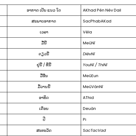
ອາກາດ ເປັນ ແນວ ໃດ
AKhad Pén Név Dail
ສະພາບອາກາດ
SacPhabAKad
ເວລາ
Véla
ມື້ນີ້
MeûNî
ດຽວນີ້
DièvNî
ຢູນີ້ / ທີ່ນີ້
YouNî / ThiNî
ມື້ອື່ນ
MeûEun
ມື້ວານນີ້
MeûVànNî
ອາທິດ
AThid
ເດືອນ
Deuàn
ປີ
Pi
ສະຕະວັດ
SacTacVad