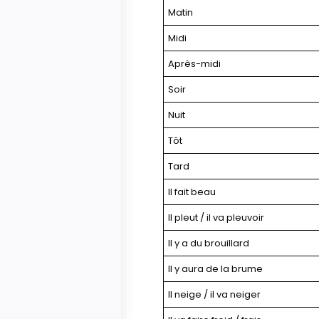
Matin
Midi
Après-midi
Soir
Nuit
Tôt
Tard
Il fait beau
Il pleut / il va pleuvoir
Il y a du brouillard
Il y aura de la brume
Il neige / il va neiger