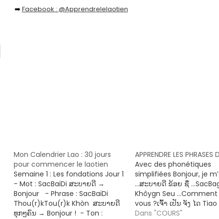
➡️
Facebook : @Apprendrelelaotien
Mon Calendrier Lao : 30 jours
APPRENDRE LES PHRASES D
pour commencer le laotien
Avec des phonétiques
Semaine 1 : Les fondations Jour 1
simplifiées Bonjour, je m
- Mot : SacBaïDi ສະບາຍດີ →
…ສະບາຍດີ ຂ້ອຍ ຊື່ …SacBa
Bonjour - Phrase : SacBaïDi
Khôygn Seu …Comment a
Thou(r)kTou(r)k Khòn ສະບາຍດີ
vous ?ເຈົ້າ ເປັນ ຈັງ ໄດ Tia
ທຸກໆຄົນ → Bonjour ! - Ton :
Tiang DailJe suis un enf
Dans "COURS"