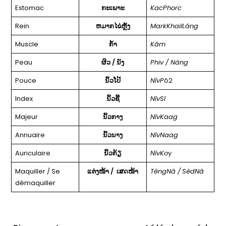
Estomac
ກະເພາະ
KacPhorc
Rein
ຫມາກໄຂ່ຫຼັງ
MarkKhailLáng
Muscle
ກໍ້າ
Kâm
Peau
ຜິວ / ນັງ
Phiv / Náng
Pouce
ນິ້ວໂປ້
NîvP
ô2
Index
ນິ້ວຊີ້
NîvSî
Majeur
ນິ້ວກາງ
NîvKaag
Annuaire
ນິ້ວນາງ
NîvNaag
Auriculaire
ນິ້ວກ້ຽ
NîvKo
y
Maquiller / Se
ແຕ່ງໜ້າ / ເສດໜ້າ
TèngNâ /
SédNâ
démaquiller