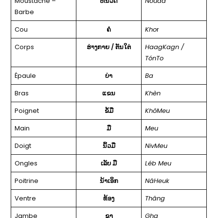
Moustache –
ຫນວດ
Nouad
Barbe
Cou
ຄໍ
Kho
r
Corps
ຮ່າງກາຍ / ຕັນໃຕ່
HaagKagn /
TónTo
Épaule
ບ່າ
Ba
Bras
ແຂນ
Khèn
Poignet
ຂໍ້ມື
KhôMeu
Main
ມື
Meu
Doigt
ນິ້ວມື
NivMeu
Ongles
ເລັບ ມື
Léb Meu
Poitrine
ນ້າເອິກ
NâHeuk
Ventre
ທ້ອງ
Thâng
Jambe
ຂາ
Gha