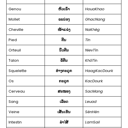
Genou
ຫົວເຂົ່າ
HouaKhao
Mollet
ຂະນ່ອງ
GhacNang
Cheville
ໜ້າແຂ່ງ
NaKhèg
Pied
ຕີນ
Tín
Orteuil
ນິ້ວຕີນ
NievT
ín
Talon
ຂໍ້ຕີນ
KhôT
ín
Squelette
ຮຳງກະດູກ
HaagKacDourk
Os
ກະດູກ
KacDourk
Cerveau
ສະໝອງ
SacMang
Sang
ເລືອດ
Leuad
Veine
ເສັ້ນເຮັນ
SénHén
Intestin
ລໍາໄສ້
LamSail