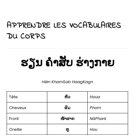
APPRENDRE LES VOCABULAIRES
DU CORPS
ຮຽນ
ຄຳສັບ
ຮ່າງກາຍ
Hièn KhamSab HaagKagn
Tête
ຫົວ
Houa
Cheveux
ຜົມ
Phom
Front
ໜ້າຜາກ
NâPhark
Oreille
ຫູ
Hou