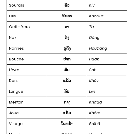
Sourcils
ຄິ້ວ
Kîv
Cils
ຂົນຕາ
KhonTa
Oeil – Yeux
ຕາ
Ta
Nez
ດັງ
Dáng
Narines
ຮູດັງ
HouDáng
Bouche
ປາກ
Paak
Lèvre
ສົບ
Sob
Dent
ແຂ້ວ
Khêv
Langue
ລີ້ນ
Lîin
Menton
ຄາງ
Khaag
Joue
ແກ້ມ
Khêm
Visage
ໃບຫນ້າ
Baïnâ