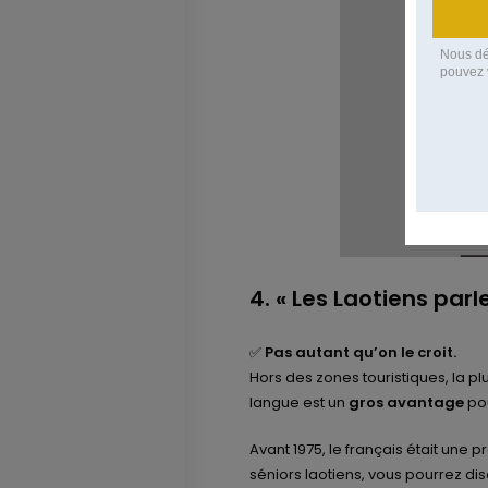
4. « Les Laotiens parl
✅
Pas autant qu’on le croit.
Hors des zones touristiques, la pl
langue est un
gros avantage
pou
Avant 1975, le français était une p
séniors laotiens, vous pourrez disc