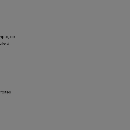
mpte, ce
cile à
faites