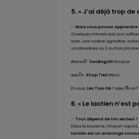
5. « J’ai déjà trop de
✅
Mais vous pouvez apprendre 
Quelques minutes par jour suffis
loisir, une routine agréable, sur
vocabulaires ou 2 ou trois phrases 
ສະບາຍດີ :
SacBagnDi
Bonjour
ຂອບໃຈ :
Khop Tieil
Merci
Et vous,
Lèc Tiao Dé
? ແລະ ເຈົ້າ ເດ?
6. « Le laotien n’est 
✅
Tout dépend de ton secteur !
Dans le tourisme, l’import-export,
laotien est un avantage concurr