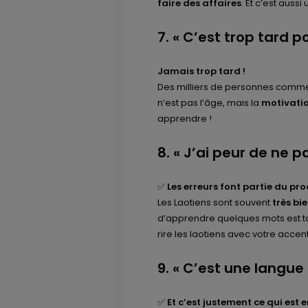
faire des affaires
. Et c’est auss
7. « C’est trop tard 
Jamais trop tard !
Des milliers de personnes comme
n’est pas l’âge, mais la
motivatio
apprendre !
8. « J’ai peur de ne p
✅
Les erreurs font partie du pro
Les Laotiens sont souvent
très bi
d’apprendre quelques mots est t
rire les laotiens avec votre accen
9. « C’est une langue
✅
Et c’est justement ce qui est e