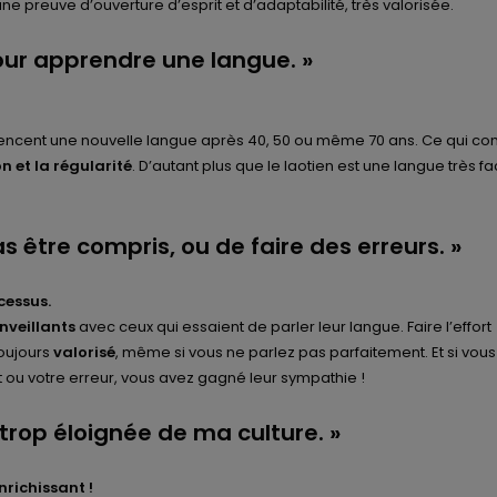
i une preuve d’ouverture d’esprit et d’adaptabilité, très valorisée.
pour apprendre une langue. »
ncent une nouvelle langue après 40, 50 ou même 70 ans. Ce qui co
n et la régularité
. D’autant plus que le laotien est une langue très fa
as être compris, ou de faire des erreurs. »
cessus.
enveillants
avec ceux qui essaient de parler leur langue. Faire l’effort
oujours
valorisé
, même si vous ne parlez pas parfaitement. Et si vous 
t ou votre erreur, vous avez gagné leur sympathie !
 trop éloignée de ma culture. »
nrichissant !