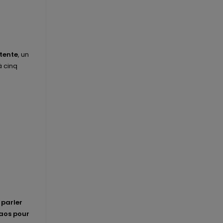
tente
, un
à cinq
,
parler
Laos pour