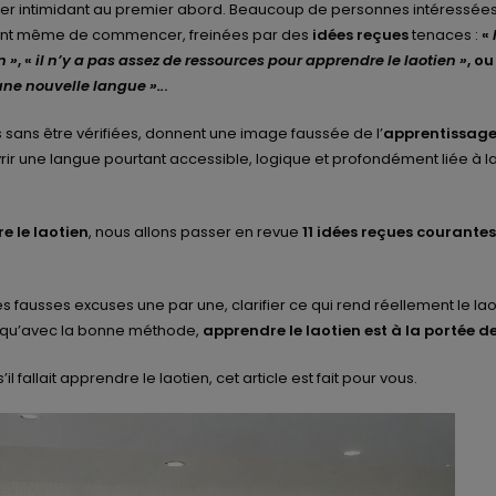
r intimidant au premier abord. Beaucoup de personnes intéressées
nt même de commencer, freinées par des
idées reçues
tenaces :
«
n »
, «
il n’y a pas assez de ressources pour apprendre le laotien »
, o
une nouvelle langue »..
.
sans être vérifiées, donnent une image faussée de l’
apprentissage
 une langue pourtant accessible, logique et profondément liée à la
e le laotien
, nous allons passer en revue
11 idées reçues courantes
es fausses excuses une par une, clarifier ce qui rend réellement le lao
er qu’avec la bonne méthode,
apprendre le laotien est à la portée d
 fallait apprendre le laotien, cet article est fait pour vous.