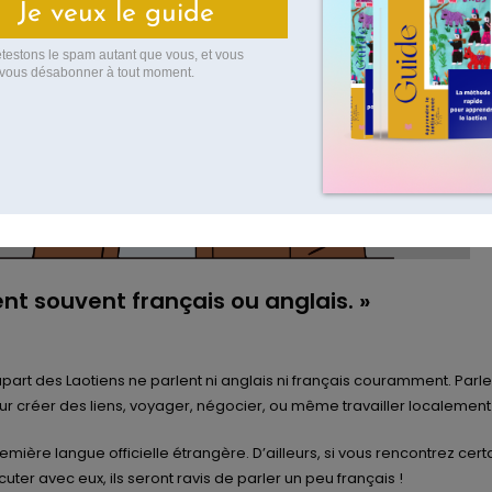
ent souvent français ou anglais. »
upart des Laotiens ne parlent ni anglais ni français couramment. Parle
r créer des liens, voyager, négocier, ou même travailler localement
remière langue officielle étrangère. D’ailleurs, si vous rencontrez cert
uter avec eux, ils seront ravis de parler un peu français !