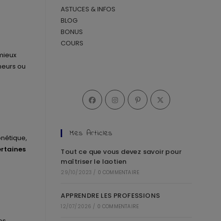
ASTUCES & INFOS
BLOG
BONUS
COURS
 mieux
neurs ou
Mes Articles
onétique,
rtaines
Tout ce que vous devez savoir pour
maîtriser le laotien
29/10/2023
/
0 COMMENTAIRE
APPRENDRE LES PROFESSIONS
12/07/2026
/
0 COMMENTAIRE
es