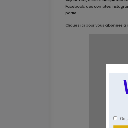
Facebook, des comptes Instagram,
partie !
Cliques
ici
pour vous
abonnez
à 