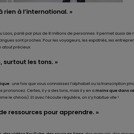
à rien à l’international. »
 du Laos, parlé par plus de 8 millions de personnes. Il permet aussi de
langues sont proches. Pour les voyageurs, les expatriés, les entrepre
n atout précieux.
e, surtout les tons. »
ique
: une fois que vous connaissez l’alphabet ou la transcription ph
prononcez. Certes, il y a des tons, mais il y en a
moins que dans ce
e le chinois). Et avec l’écoute régulière, on s’y habitue vite !
ez de ressources pour apprendre. »
, des vidéos YouTube, des cours en ligne
, des manuels, des group