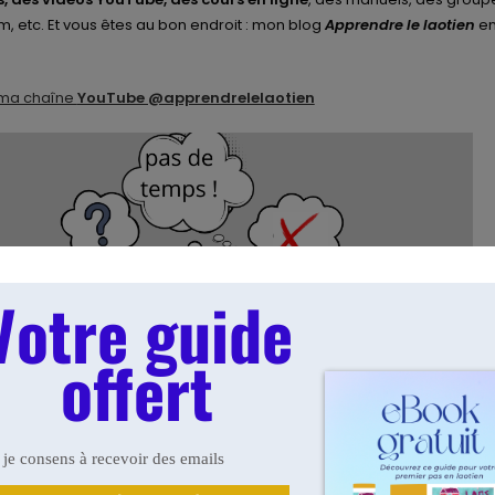
 etc. Et vous êtes au bon endroit : mon blog
Apprendre le laotien
en
ma chaîne
YouTube @apprendrelelaotien