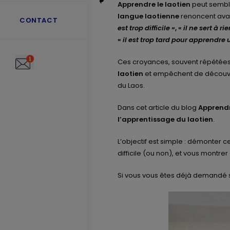
Apprendre le laotien
peut semble
langue laotienne
renoncent ava
CONTACT
est trop difficile »
, «
il ne sert à rie
«
il est trop tard pour apprendre 
Ces croyances, souvent répétées 
laotien
et empêchent de découvrir
du Laos.
Dans cet article du blog
Apprendr
l’apprentissage du laotien
.
L’objectif est simple : démonter c
difficile (ou non), et vous montr
Si vous vous êtes déjà demandé s’il