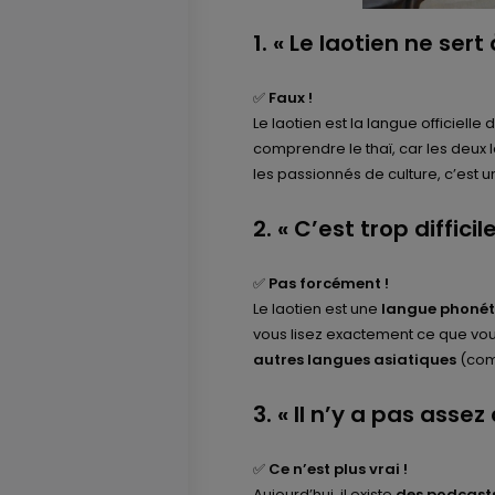
1. « Le laotien ne sert 
✅
Faux !
Le laotien est la langue officielle
comprendre le thaï, car les deux 
les passionnés de culture, c’est u
2. « C’est trop difficil
✅
Pas forcément !
Le laotien est une
langue phonét
vous lisez exactement ce que vous 
autres langues asiatiques
(comm
3. « Il n’y a pas ass
✅
Ce n’est plus vrai !
Aujourd’hui, il existe
des podcasts