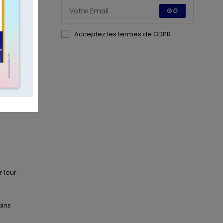
GO
Acceptez les termes de GDPR
r leur
.
ains