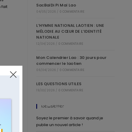
SacBaïDi Pi Maï Lao
 fait
04/05/2026
/
0 COMMENTAIRE
L’HYMNE NATIONAL LAOTIEN : UNE
MÉLODIE AU CŒUR DE L’IDENTITÉ
NATIONALE
12/04/2026
/
0 COMMENTAIRE
Mon Calendrier Lao : 30 jours pour
commencer le laotien
06/04/2026
/
0 COMMENTAIRE
LES QUESTIONS UTILES
19/03/2026
/
0 COMMENTAIRE
Newsletter
Soyez le premier à savoir quand je
publie un nouvel article !